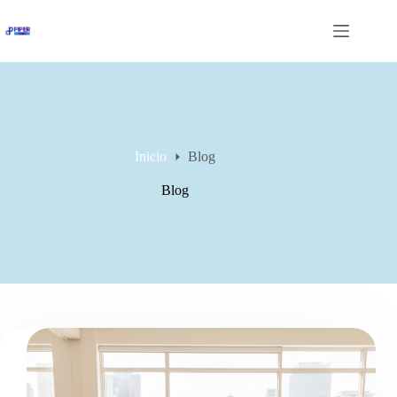
Saltar
al
contenido
Inicio
Blog
Blog